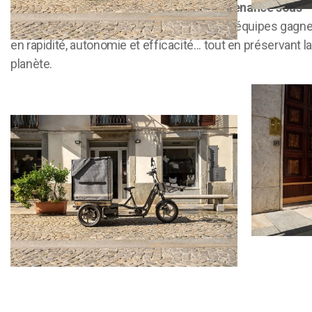
Avec nos
flottes sur-mesure
, notre
maintenance sous
48h
et notre
accompagnement local
, vos équipes gagn
en rapidité, autonomie et efficacité... tout en préservant l
planète.