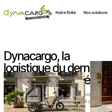
Notre flotte
Nos solutions
Notre flotte
Nos solutions
Dynacargo, la
logistique du dernier
kilomètre repensée.
Nous équipons les entreprises, artisans et collectivités
avec des cargos électriques professionnels pour leurs
propres déplacements urbains.