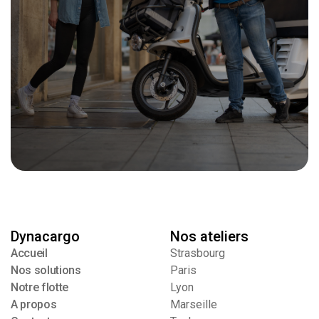
Obtenir un devis
Obtenir un devis
Dynacargo
Nos ateliers
Accueil
Strasbourg
Accueil
Nos solutions
Paris
Nos solutions
Notre flotte
Lyon
A propos
A propos
Marseille